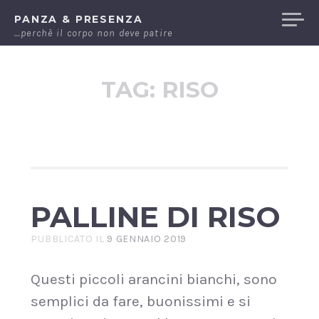
Passa
PANZA & PRESENZA
al
…perchè il corpo non deve patire
contenuto
TAG:
RISO
PALLINE DI RISO
PUBBLICATO IL
9 GENNAIO 2019
Questi piccoli arancini bianchi, sono
semplici da fare, buonissimi e si