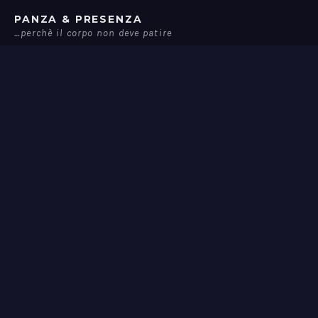
Passa
PANZA & PRESENZA
al
…perchè il corpo non deve patire
contenuto