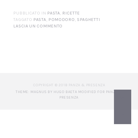
PUBBLICATO IN
PASTA
,
RICETTE
TAGGATO
PASTA
,
POMODORO
,
SPAGHETTI
LASCIA UN COMMENTO
COPYRIGHT © 2018 PANZA & PRESENZA
THEME: MAGNUS BY HUGO BAETA MODIFIED FOR PANZA &
PRESENZA