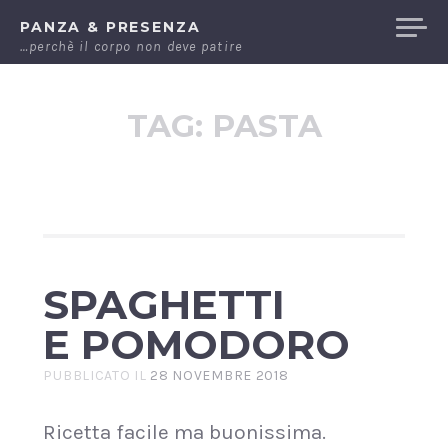
Passa
PANZA & PRESENZA
al
…perchè il corpo non deve patire
contenuto
TAG:
PASTA
SPAGHETTI
E POMODORO
PUBBLICATO IL
28 NOVEMBRE 2018
Ricetta facile ma buonissima.